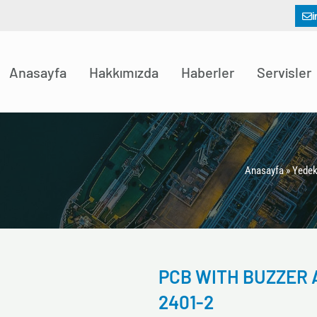
i
Anasayfa
Hakkımızda
Haberler
Servisler
Anasayfa
»
Yedek
PCB WITH BUZZER 
2401-2