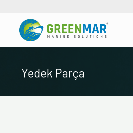
İçeriğe
atla
Yedek Parça