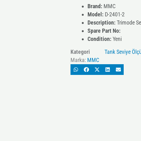
Brand:
MMC
Model:
D-2401-2
Description:
Trimode Se
Spare Part No:
Condition:
Yeni
Kategori
Tank Seviye Ölç
Marka:
MMC