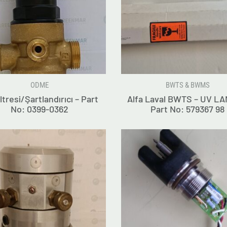
ODME
BWTS & BWMS
ltresi/Şartlandırıcı – Part
Alfa Laval BWTS – UV LA
No: 0399-0362
Part No: 579367 98