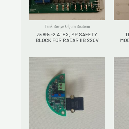
Tank Seviye Ölçüm Sisitemi
34864-2 ATEX. SP SAFETY
T
BLOCK FOR RADAR IIB 220V
MOD