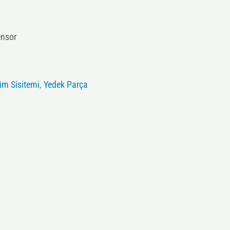
nsor
üm Sisitemi
,
Yedek Parça