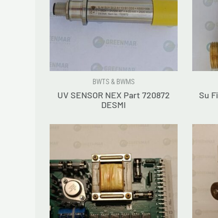
BWTS & BWMS
UV SENSOR NEX Part 720872
Su Fi
DESMI