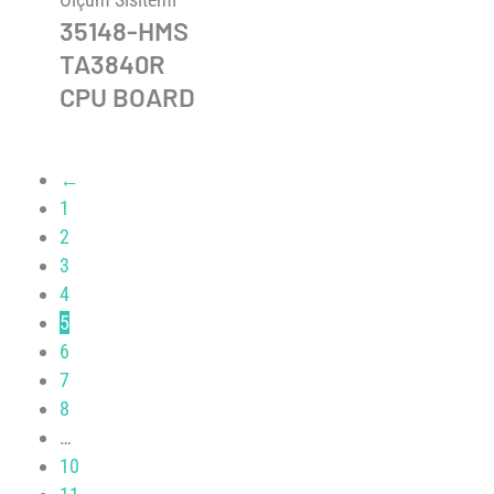
35148-HMS
TA3840R
CPU BOARD
←
1
2
3
4
5
6
7
8
…
10