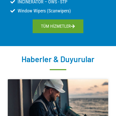
INCINERATOR – OWS - STP
Window Wipers (Scanwipers)
TÜM HİZMETLER
Haberler & Duyurular