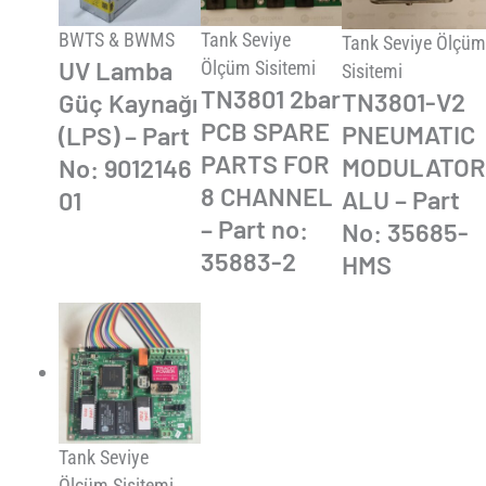
BWTS & BWMS
Tank Seviye
Tank Seviye Ölçüm
UV Lamba
Ölçüm Sisitemi
Sisitemi
TN3801 2bar
TN3801-V2
Güç Kaynağı
PCB SPARE
PNEUMATIC
(LPS) – Part
PARTS FOR
MODULATOR
No: 9012146
8 CHANNEL
ALU – Part
01
– Part no:
No: 35685-
35883-2
HMS
Tank Seviye
Ölçüm Sisitemi