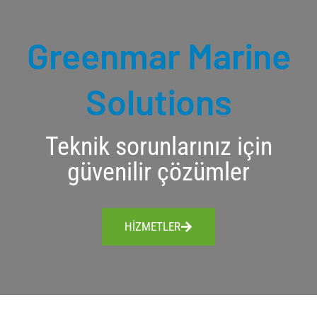
k
a
n
m
Greenmar Marine
Solutions
Teknik sorunlarınız için
güvenilir çözümler
HİZMETLER