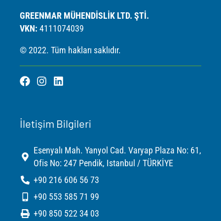
GREENMAR MÜHENDİSLİK LTD. ŞTİ.
VKN:
4111074039
© 2022. Tüm hakları saklıdır.
F
I
L
a
n
i
c
s
n
e
t
k
b
a
e
İletişim Bilgileri
o
g
d
o
r
i
Esenyalı Mah. Yanyol Cad. Varyap Plaza No: 61,
k
a
n
m
Ofis No: 247 Pendik, Istanbul / TÜRKİYE
+90 216 606 56 73
+90 553 585 71 99
+90 850 522 34 03