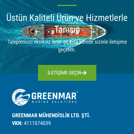
Üstün Kaliteli Ürün ve Hizmetlerle
Tanışın
Taleplerinizi eksiksiz iletin en kısa sürede sizinle iletişime
geçelim.
İLETİŞİME GEÇİN
GREENMAR MÜHENDİSLİK LTD. ŞTİ.
VKN:
4111074039