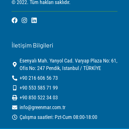
© 2022. Tüm hakları saklıdır.
F
I
L
a
n
i
c
s
n
e
t
k
b
a
e
İletişim Bilgileri
o
g
d
o
r
i
Esenyalı Mah. Yanyol Cad. Varyap Plaza No: 61,
k
a
n
m
Ofis No: 247 Pendik, Istanbul / TÜRKİYE
+90 216 606 56 73
+90 553 585 71 99
+90 850 522 34 03
info@greenmar.com.tr
Çalışma saatleri: Pzt-Cum 08:00-18:00