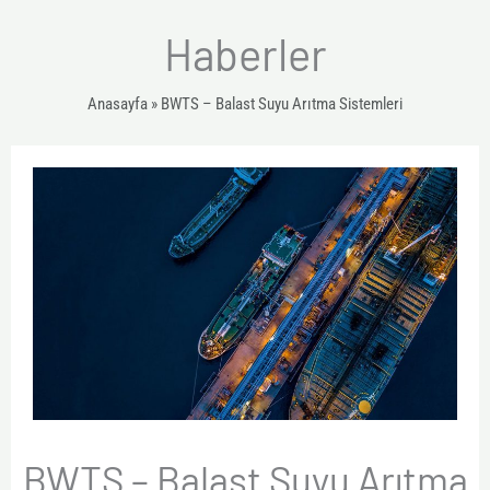
o
r
i
Haberler
k
a
n
m
Anasayfa
»
BWTS – Balast Suyu Arıtma Sistemleri
BWTS – Balast Suyu Arıtma